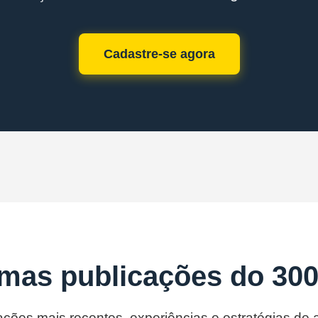
Cadastre-se agora
imas publicações do 300
ações mais recentes, experiências e estratégias de