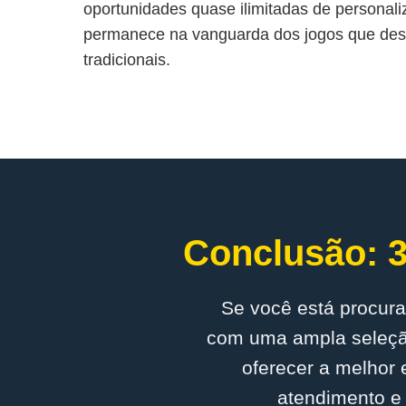
oportunidades quase ilimitadas de personali
permanece na vanguarda dos jogos que des
tradicionais.
Conclusão: 3
Se você está procura
com uma ampla seleção
oferecer a melhor 
atendimento e 