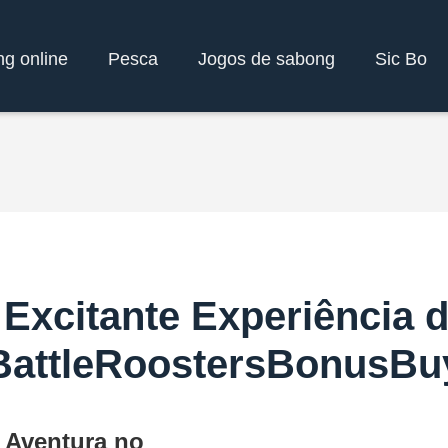
g online
Pesca
Jogos de sabong
Sic Bo
 Excitante Experiência 
BattleRoostersBonusBu
 Aventura no