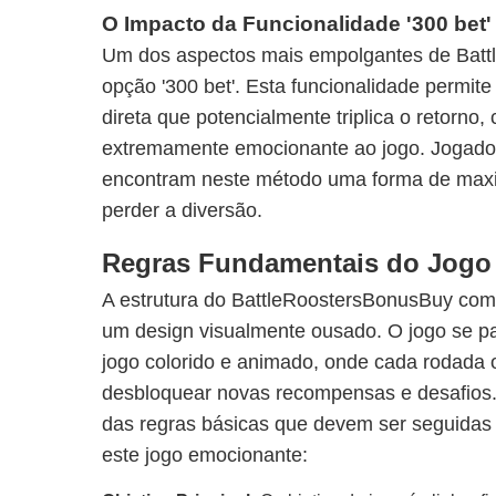
O Impacto da Funcionalidade '300 bet'
Um dos aspectos mais empolgantes de Batt
opção '300 bet'. Esta funcionalidade permit
direta que potencialmente triplica o retorno
extremamente emocionante ao jogo. Jogador
encontram neste método uma forma de max
perder a diversão.
Regras Fundamentais do Jogo
A estrutura do BattleRoostersBonusBuy com
um design visualmente ousado. O jogo se p
jogo colorido e animado, onde cada rodada 
desbloquear novas recompensas e desafios.
das regras básicas que devem ser seguidas
este jogo emocionante: