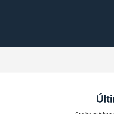
Últ
Confira as inform