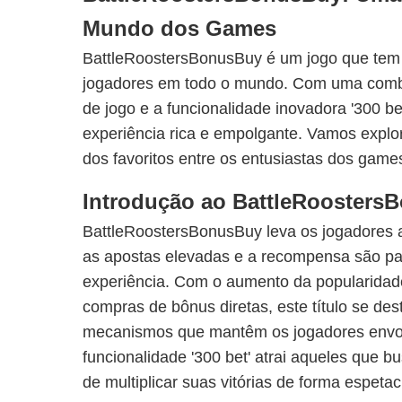
Mundo dos Games
BattleRoostersBonusBuy é um jogo que tem
jogadores em todo o mundo. Com uma comb
de jogo e a funcionalidade inovadora '300 be
experiência rica e empolgante. Vamos explor
dos favoritos entre os entusiastas dos game
Introdução ao BattleRoosters
BattleRoostersBonusBuy leva os jogadores
as apostas elevadas e a recompensa são par
experiência. Com o aumento da popularidad
compras de bônus diretas, este título se de
mecanismos que mantêm os jogadores envolv
funcionalidade '300 bet' atrai aqueles que
de multiplicar suas vitórias de forma espetac