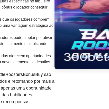
guras específicas no tabuleiro
 bônus o jogador conseguir
e que os jogadores comprem
o uma vantagem estratégica ao
gadores podem optar por ativar
potencialmente multiplicando
adas oferecem oportunidades
o novos elementos e desafios
attleRoostersBonusBuy são
idos e retornando por mais a
o apenas uma oportunidade
 das habilidades
s e recompensas.