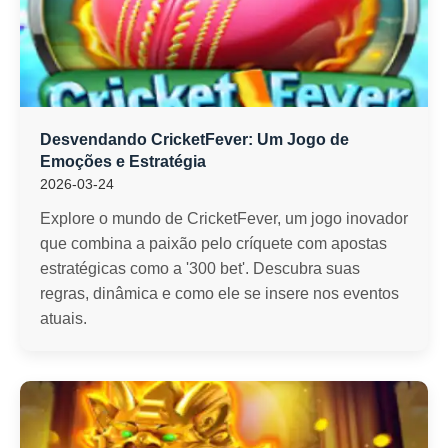
Desvendando CricketFever: Um Jogo de
Emoções e Estratégia
2026-03-24
Explore o mundo de CricketFever, um jogo inovador
que combina a paixão pelo críquete com apostas
estratégicas como a '300 bet'. Descubra suas
regras, dinâmica e como ele se insere nos eventos
atuais.