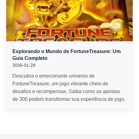
Explorando o Mundo de FortuneTreasure: Um
Guia Completo
2026-01-29
Descubra o emocionante universo de
FortuneTreasure, um jogo vibrante cheio de
desafios e recompensas. Saiba como as apostas
de 300 podem transformar sua experiência de jogo.