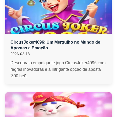
CircusJoker4096: Um Mergulho no Mundo de
Apostas e Emoção
2026-02-13
Descubra o empolgante jogo CircusJoker4096 com
regras inovadoras e a intrigante opção de aposta
'300 bet'.