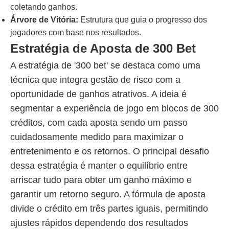
coletando ganhos.
Árvore de Vitória:
Estrutura que guia o progresso dos
jogadores com base nos resultados.
Estratégia de Aposta de 300 Bet
A estratégia de '300 bet' se destaca como uma
técnica que integra gestão de risco com a
oportunidade de ganhos atrativos. A ideia é
segmentar a experiência de jogo em blocos de 300
créditos, com cada aposta sendo um passo
cuidadosamente medido para maximizar o
entretenimento e os retornos. O principal desafio
dessa estratégia é manter o equilíbrio entre
arriscar tudo para obter um ganho máximo e
garantir um retorno seguro. A fórmula de aposta
divide o crédito em três partes iguais, permitindo
ajustes rápidos dependendo dos resultados