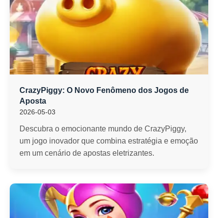
CrazyPiggy: O Novo Fenômeno dos Jogos de
Aposta
2026-05-03
Descubra o emocionante mundo de CrazyPiggy,
um jogo inovador que combina estratégia e emoção
em um cenário de apostas eletrizantes.