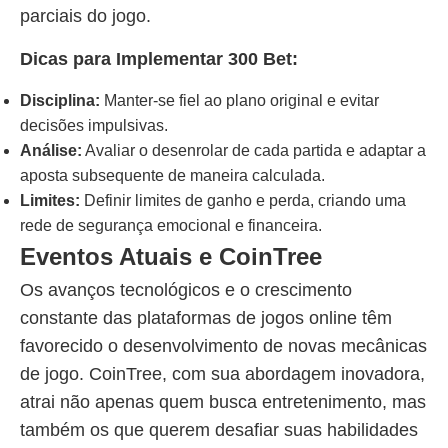
parciais do jogo.
Dicas para Implementar 300 Bet:
Disciplina:
Manter-se fiel ao plano original e evitar
decisões impulsivas.
Análise:
Avaliar o desenrolar de cada partida e adaptar a
aposta subsequente de maneira calculada.
Limites:
Definir limites de ganho e perda, criando uma
rede de segurança emocional e financeira.
Eventos Atuais e CoinTree
Os avanços tecnológicos e o crescimento
constante das plataformas de jogos online têm
favorecido o desenvolvimento de novas mecânicas
de jogo. CoinTree, com sua abordagem inovadora,
atrai não apenas quem busca entretenimento, mas
também os que querem desafiar suas habilidades