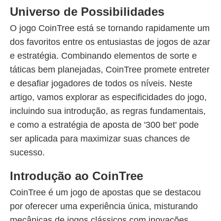
Universo de Possibilidades
O jogo CoinTree está se tornando rapidamente um
dos favoritos entre os entusiastas de jogos de azar
e estratégia. Combinando elementos de sorte e
táticas bem planejadas, CoinTree promete entreter
e desafiar jogadores de todos os níveis. Neste
artigo, vamos explorar as especificidades do jogo,
incluindo sua introdução, as regras fundamentais,
e como a estratégia de aposta de '300 bet' pode
ser aplicada para maximizar suas chances de
sucesso.
Introdução ao CoinTree
CoinTree é um jogo de apostas que se destacou
por oferecer uma experiência única, misturando
mecânicas de jogos clássicos com inovações