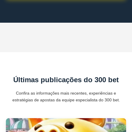
Últimas publicações do 300 bet
Confira as informações mais recentes, experiências e
estratégias de apostas da equipe especialista do 300 bet.