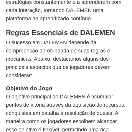
estratégias constantemente e a aprenderem com
cada interação, tornando DALEMEN uma
plataforma de aprendizado contínuo.
Regras Essenciais de DALEMEN
O sucesso em DALEMEN depende da
compreensão aprofundada de suas regras e
mecânicas. Abaixo, destacamos alguns dos
principais aspectos que os jogadores devem
considerar:
Objetivo do Jogo
O objetivo principal de DALEMEN é acumular
pontos de vitória através da aquisição de recursos,
conquistas em batalha e resolução de quests. A
maneira como os jogadores escolhem alcançar
esse objetivo é flexível, permitindo uma rica