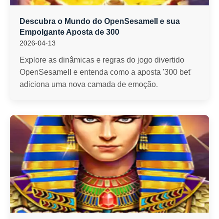
Descubra o Mundo do OpenSesameII e sua
Empolgante Aposta de 300
2026-04-13
Explore as dinâmicas e regras do jogo divertido
OpenSesameII e entenda como a aposta '300 bet'
adiciona uma nova camada de emoção.