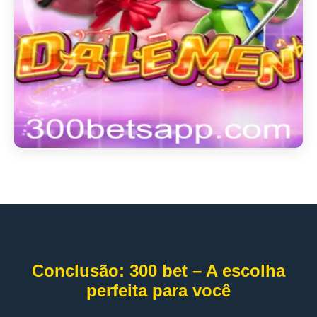
Conclusão: 300 bet – A escolha
perfeita para você