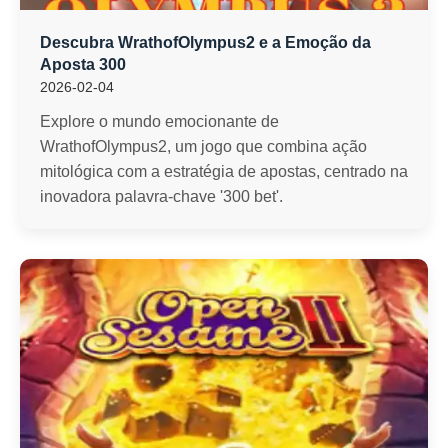
Descubra WrathofOlympus2 e a Emoção da
Aposta 300
2026-02-04
Explore o mundo emocionante de
WrathofOlympus2, um jogo que combina ação
mitológica com a estratégia de apostas, centrado na
inovadora palavra-chave '300 bet'.