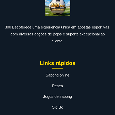
300 Bet oferece uma experiência única em apostas esportivas,
com diversas opções de jogos e suporte excepcional ao
cliente.
Links rápidos
Sabong online
Pesca
Jogos de sabong
Sic Bo