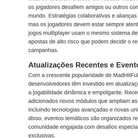
os jogadores desafiem amigos ou outros com
mundo. Estratégias colaborativas e aliança
mas os jogadores devem estar sempre atento
jogos multiplayer usam o mesmo sistema de 
apostas de alto risco que podem decidir o r
campanhas.
Atualizações Recentes e Event
Com a crescente popularidade de MadHitFul
desenvolvedores têm investido em atualizaç
a jogabilidade dinâmica e empolgante. Rec
adicionados novos módulos que ampliam as 
incluindo tecnologias avançadas e novas un
disso, eventos temáticos são organizados r
comunidade engajada com desafios especia
exclusivas.