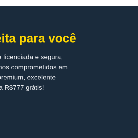
ita para você
 licenciada e segura,
tamos comprometidos em
 premium, excelente
a R$777 grátis!