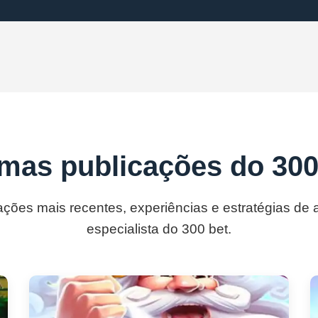
imas publicações do 300
ações mais recentes, experiências e estratégias de
especialista do 300 bet.