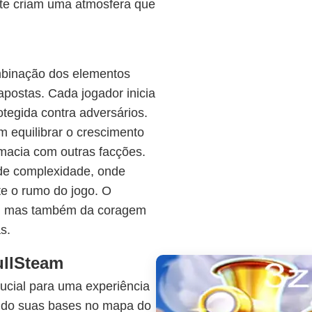
ente criam uma atmosfera que
mbinação dos elementos
apostas. Cada jogador inicia
tegida contra adversários.
 equilibrar o crescimento
omacia com outras facções.
de complexidade, onde
e o rumo do jogo. O
e, mas também da coragem
s.
ullSteam
ucial para uma experiência
ndo suas bases no mapa do