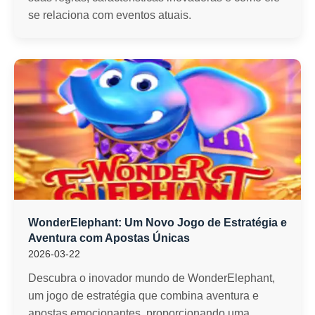
se relaciona com eventos atuais.
WonderElephant: Um Novo Jogo de Estratégia e
Aventura com Apostas Únicas
2026-03-22
Descubra o inovador mundo de WonderElephant,
um jogo de estratégia que combina aventura e
apostas emocionantes, proporcionando uma