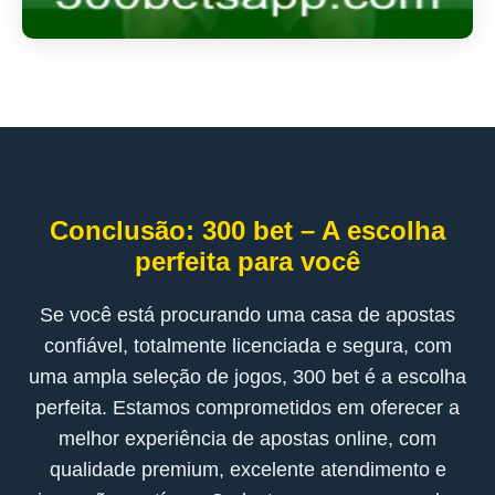
Conclusão: 300 bet – A escolha
perfeita para você
Se você está procurando uma casa de apostas
confiável, totalmente licenciada e segura, com
uma ampla seleção de jogos, 300 bet é a escolha
perfeita. Estamos comprometidos em oferecer a
melhor experiência de apostas online, com
qualidade premium, excelente atendimento e