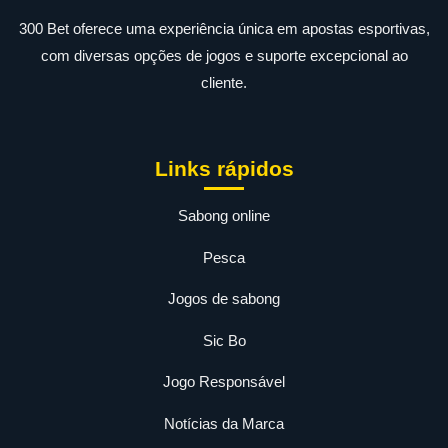
300 Bet oferece uma experiência única em apostas esportivas,
com diversas opções de jogos e suporte excepcional ao
cliente.
Links rápidos
Sabong online
Pesca
Jogos de sabong
Sic Bo
Jogo Responsável
Notícias da Marca