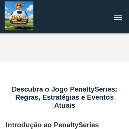
Descubra o Jogo PenaltySeries:
Regras, Estratégias e Eventos
Atuais
Introdução ao PenaltySeries