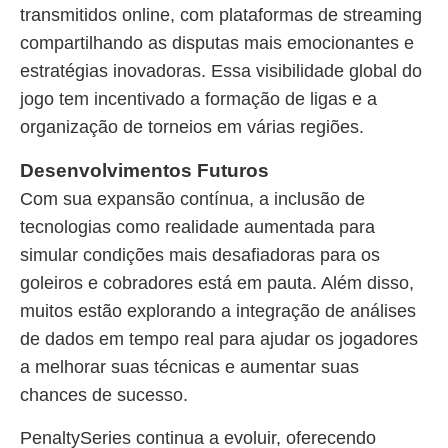
transmitidos online, com plataformas de streaming
compartilhando as disputas mais emocionantes e
estratégias inovadoras. Essa visibilidade global do
jogo tem incentivado a formação de ligas e a
organização de torneios em várias regiões.
Desenvolvimentos Futuros
Com sua expansão contínua, a inclusão de
tecnologias como realidade aumentada para
simular condições mais desafiadoras para os
goleiros e cobradores está em pauta. Além disso,
muitos estão explorando a integração de análises
de dados em tempo real para ajudar os jogadores
a melhorar suas técnicas e aumentar suas
chances de sucesso.
PenaltySeries continua a evoluir, oferecendo