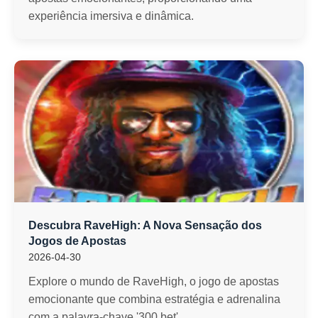
experiência imersiva e dinâmica.
Descubra RaveHigh: A Nova Sensação dos
Jogos de Apostas
2026-04-30
Explore o mundo de RaveHigh, o jogo de apostas
emocionante que combina estratégia e adrenalina
com a palavra-chave '300 bet'.