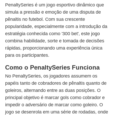
PenaltySeries é um jogo esportivo dinâmico que
simula a pressão e emoção de uma disputa de
pênaltis no futebol. Com sua crescente
popularidade, especialmente com a introdução da
estratégia conhecida como '300 bet', este jogo
combina habilidade, sorte e tomada de decisões
rápidas, proporcionando uma experiência única
para os participantes.
Como o PenaltySeries Funciona
No PenaltySeries, os jogadores assumem os
papéis tanto de cobradores de pênaltis quanto de
goleiros, alternando entre as duas posições. O
principal objetivo é marcar gols como cobrador e
impedir o adversário de marcar como goleiro. O
jogo se desenrola em uma série de rodadas, onde