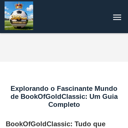
Explorando o Fascinante Mundo
de BookOfGoldClassic: Um Guia
Completo
BookOfGoldClassic: Tudo que