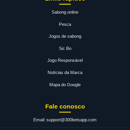
Sabong online
Pesca
Jogos de sabong
Sic Bo
Jogo Responsável
Notícias da Marca
Mapa do Google
Fale conosco
Email:
support@300betsapp.com