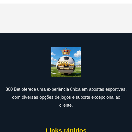
300 Bet oferece uma experiência única em apostas esportivas,
com diversas opções de jogos e suporte excepcional ao
cliente.
Links rápidos