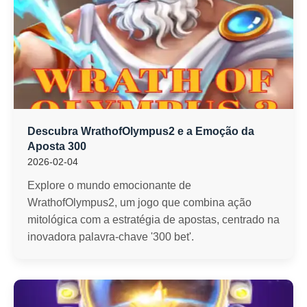
Descubra WrathofOlympus2 e a Emoção da
Aposta 300
2026-02-04
Explore o mundo emocionante de
WrathofOlympus2, um jogo que combina ação
mitológica com a estratégia de apostas, centrado na
inovadora palavra-chave '300 bet'.